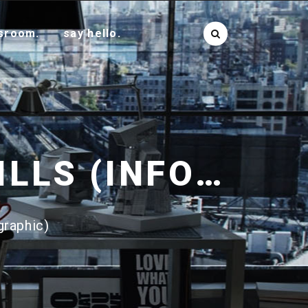
sroom.
say hello.
10 CRUCIAL LEADERSHIP SKILLS (INFOGRAPHIC)
graphic)