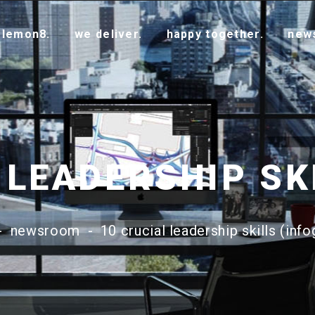
 lemon8.
we deliver.
happy together.
new
-
newsroom
-
10 crucial leadership skills (info