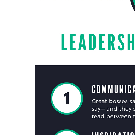
Consumers aged 44-55
Σκιαγραφώντας το πιο
group της κατανάλωση
Με τους millennial να «
σχεδόν το ενδιαφέρον ερ
marketers ως το μέλλον 
καταναλωτικών συνηθειώ
ηλικιακό.