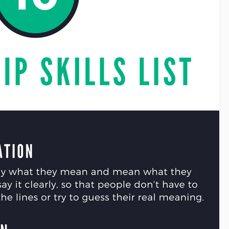
:
Proximity Marketing:
 δυναμικό
Δημιουργώντας σχέσεις…
ς!
Εγγύτητας!
μονοπωλούν»
Τη στιγμή που στη χώρα μας βρίσκεται
ευνητών και
ακόμα σε εμβρυικό στάδιο, το
των
proximity marketing αναμένεται να
ν, ένα άλλο
φτάσει σε αξία τα.