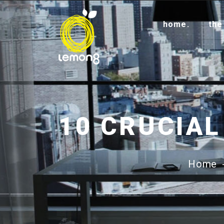
home.
the
Home