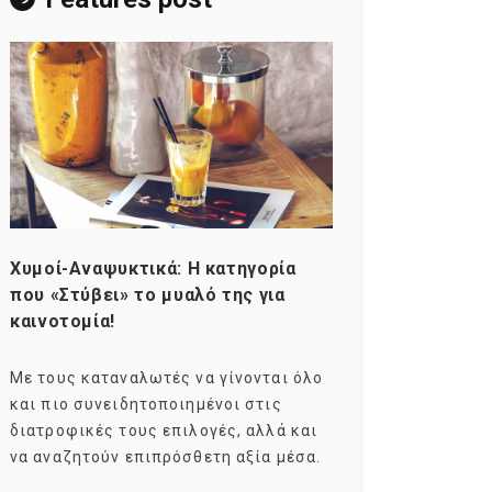
Χυμοί-Αναψυκτικά: Η κατηγορία
Consumers ag
που «Στύβει» το μυαλό της για
Σκιαγραφώντα
καινοτομία!
group της κα
Με τους καταναλωτές να γίνονται όλο
Με τους millen
και πιο συνειδητοποιημένοι στις
σχεδόν το ενδ
διατροφικές τους επιλογές, αλλά και
marketers ως 
να αναζητούν επιπρόσθετη αξία μέσα.
καταναλωτικών
ηλικιακό.