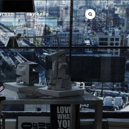
sroom.
say hello.