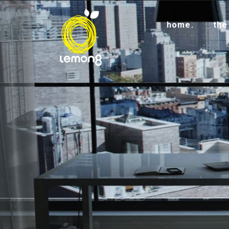
home.
the