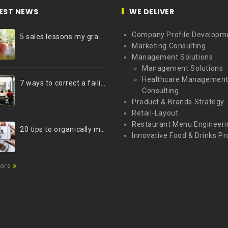
EST NEWS
WE DELIVER
Company Profile Developm
5 sales lessons my grandfather taught me
Marketing Consulting
Management Solutions
Management Solutions
Healthcare Managemen
7 ways to correct a failing marketing strategy
Consulting
Product & Brands Strategy
Retail-Layout
Restaurant Menu Engineeri
20 tips to organically market your brand on Instagram (Infographic)
Innovative Food & Drinks Pr
more