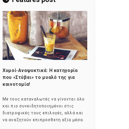
Χυμοί-Αναψυκτικά: Η κατηγορία
Consumers ag
που «Στύβει» το μυαλό της για
Σκιαγραφώντα
καινοτομία!
group της κα
Με τους καταναλωτές να γίνονται όλο
Με τους millen
και πιο συνειδητοποιημένοι στις
σχεδόν το ενδ
διατροφικές τους επιλογές, αλλά και
marketers ως 
να αναζητούν επιπρόσθετη αξία μέσα.
καταναλωτικών
ηλικιακό.