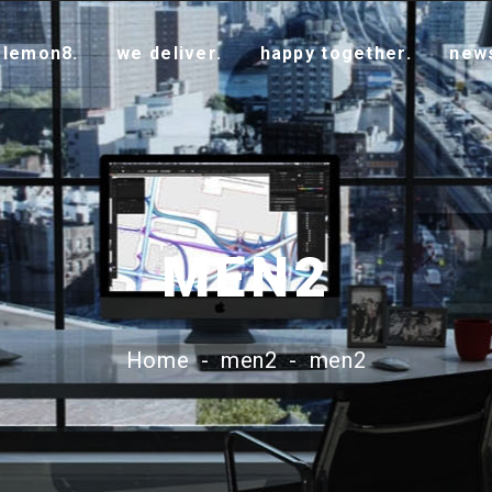
 lemon8.
we deliver.
happy together.
new
MEN2
Home
-
men2
-
men2