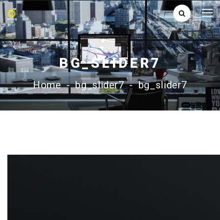
BG_SLIDER7
Home
-
bg_slider7
-
bg_slider7