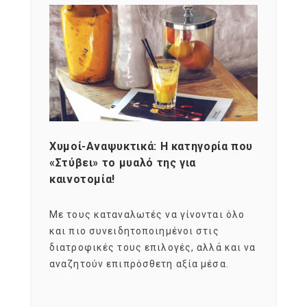
Χυμοί-Αναψυκτικά: Η κατηγορία που
Cons
«Στύβει» το μυαλό της για
Σκια
καινοτομία!
grou
εται
Με τους καταναλωτές να γίνονται όλο
Με το
imity
και πιο συνειδητοποιημένοι στις
σχεδό
 αξία
διατροφικές τους επιλογές, αλλά και να
marke
αναζητούν επιπρόσθετη αξία μέσα.
κατα
ηλικι