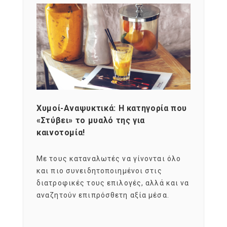
Χυμοί-Αναψυκτικά: Η κατηγορία που
Cons
«Στύβει» το μυαλό της για
Σκια
καινοτομία!
grou
εται
Με τους καταναλωτές να γίνονται όλο
Με το
imity
και πιο συνειδητοποιημένοι στις
σχεδό
 αξία
διατροφικές τους επιλογές, αλλά και να
marke
αναζητούν επιπρόσθετη αξία μέσα.
κατα
ηλικι