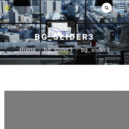
BG_SLIDER3
Home
-
bg_slider3
-
bg_slider3