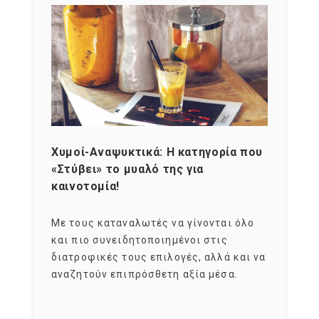
Χυμοί-Αναψυκτικά: Η κατηγορία που
Cons
«Στύβει» το μυαλό της για
Σκια
καινοτομία!
grou
εται
Με τους καταναλωτές να γίνονται όλο
Με το
imity
και πιο συνειδητοποιημένοι στις
σχεδό
 αξία
διατροφικές τους επιλογές, αλλά και να
marke
αναζητούν επιπρόσθετη αξία μέσα.
κατα
ηλικι