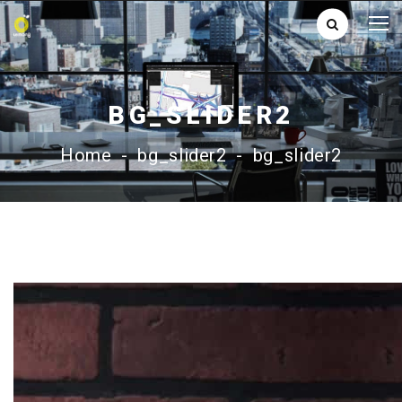
BG_SLIDER2
Home
-
bg_slider2
-
bg_slider2