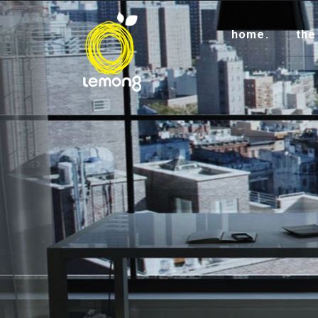
home.
the