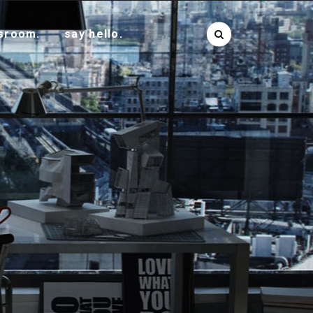
sroom.
say hello.