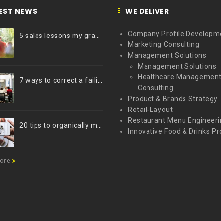
EST NEWS
WE DELIVER
Company Profile Developm
5 sales lessons my grandfather taught me
Marketing Consulting
Management Solutions
Management Solutions
Healthcare Managemen
7 ways to correct a failing marketing strategy
Consulting
Product & Brands Strategy
Retail-Layout
Restaurant Menu Engineeri
20 tips to organically market your brand on Instagram (Infographic)
Innovative Food & Drinks Pr
more