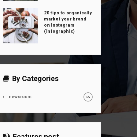
20 tips to organically
market your brand
on Instagram
(Infographic)
By Categories
newsroom
65
Features post