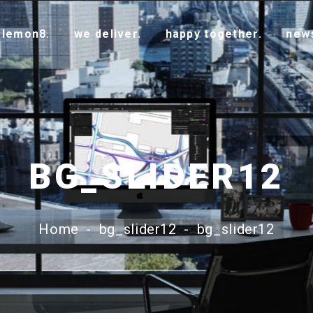
 lemon8.
we deliver.
happy together.
new
BG_SLIDER12
Home
-
bg_slider12
-
bg_slider12