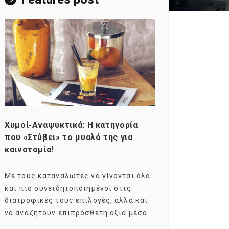
Χυμοί-Αναψυκτικά: Η κατηγορία
Consumers ag
που «Στύβει» το μυαλό της για
Σκιαγραφώντα
καινοτομία!
group της κα
Με τους καταναλωτές να γίνονται όλο
Με τους millen
και πιο συνειδητοποιημένοι στις
σχεδόν το ενδ
διατροφικές τους επιλογές, αλλά και
marketers ως 
να αναζητούν επιπρόσθετη αξία μέσα.
καταναλωτικών
ηλικιακό.