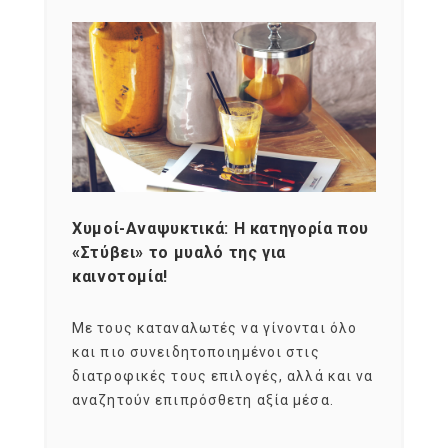
Χυμοί-Αναψυκτικά: Η κατηγορία που
Cons
«Στύβει» το μυαλό της για
Σκια
καινοτομία!
grou
εται
Με τους καταναλωτές να γίνονται όλο
Με το
imity
και πιο συνειδητοποιημένοι στις
σχεδό
 αξία
διατροφικές τους επιλογές, αλλά και να
marke
αναζητούν επιπρόσθετη αξία μέσα.
κατα
ηλικι