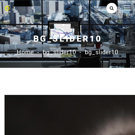
BG_SLIDER10
Home
-
bg_slider10
-
bg_slider10