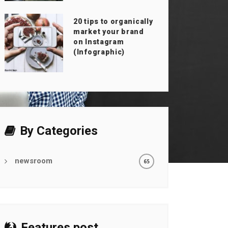
20 tips to organically
market your brand
on Instagram
(Infographic)
By Categories
newsroom
65
Features post