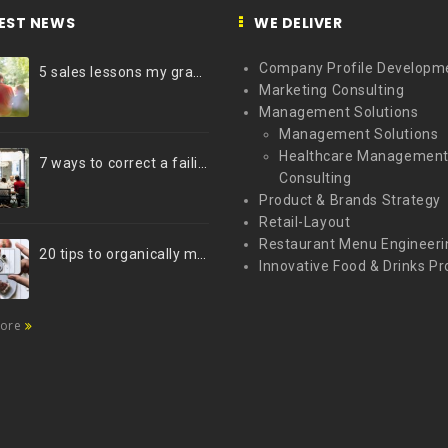
EST NEWS
WE DELIVER
Company Profile Developm
5 sales lessons my grandfather taught me
Marketing Consulting
Management Solutions
Management Solutions
Healthcare Managemen
7 ways to correct a failing marketing strategy
Consulting
Product & Brands Strategy
Retail-Layout
Restaurant Menu Engineeri
20 tips to organically market your brand on Instagram (Infographic)
Innovative Food & Drinks Pr
more