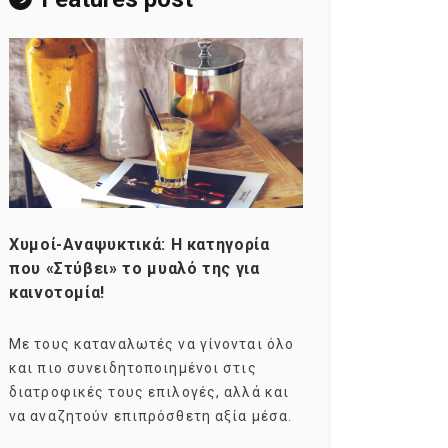
Χυμοί-Αναψυκτικά: Η κατηγορία
Consumers ag
που «Στύβει» το μυαλό της για
Σκιαγραφώντα
καινοτομία!
group της κα
Με τους καταναλωτές να γίνονται όλο
Με τους millen
και πιο συνειδητοποιημένοι στις
σχεδόν το ενδ
διατροφικές τους επιλογές, αλλά και
marketers ως 
να αναζητούν επιπρόσθετη αξία μέσα.
καταναλωτικών
ηλικιακό.