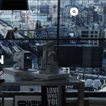
sroom.
say hello.
N