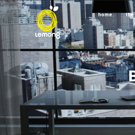
home.
the