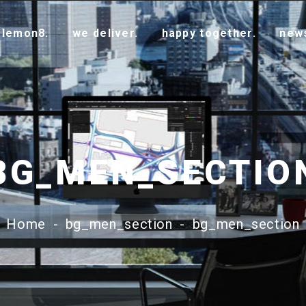
 lemon8.
we deliver.
happy together.
new
BG_MEN_SECTIO
Home
-
bg_men_section
-
bg_men_section