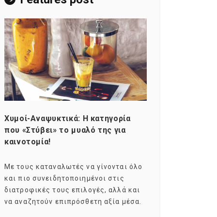
Χυμοί-Αναψυκτικά: Η κατηγορία
Consumers ag
που «Στύβει» το μυαλό της για
Σκιαγραφώντα
καινοτομία!
group της κα
Με τους καταναλωτές να γίνονται όλο
Με τους millen
και πιο συνειδητοποιημένοι στις
σχεδόν το ενδ
διατροφικές τους επιλογές, αλλά και
marketers ως 
να αναζητούν επιπρόσθετη αξία μέσα.
καταναλωτικών
ηλικιακό.