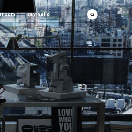
sroom.
say hello.