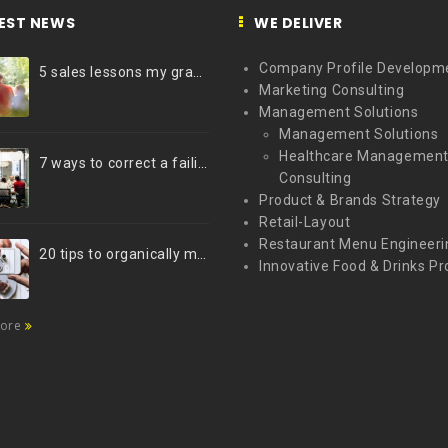
EST NEWS
WE DELIVER
Company Profile Developm
5 sales lessons my grandfather taught me
Marketing Consulting
Management Solutions
Management Solutions
Healthcare Managemen
7 ways to correct a failing marketing strategy
Consulting
Product & Brands Strategy
Retail-Layout
Restaurant Menu Engineeri
20 tips to organically market your brand on Instagram (Infographic)
Innovative Food & Drinks Pr
more