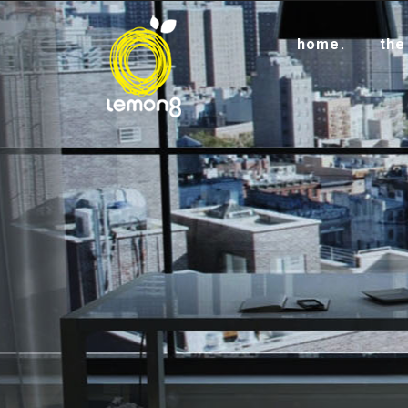
home.
the