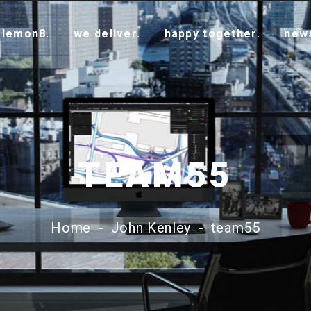
 lemon8.
we deliver.
happy together.
new
TEAM55
Home
-
John Kenley
-
team55