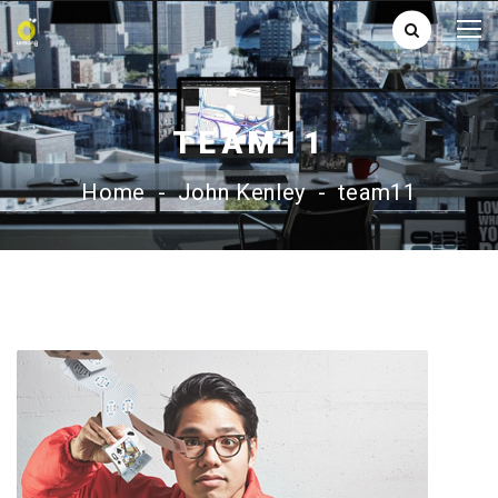
TEAM11
Home
-
John Kenley
-
team11