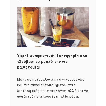
Χυμοί-Αναψυκτικά: Η κατηγορία που
Cons
«Στύβει» το μυαλό της για
Σκια
καινοτομία!
grou
εται
Με τους καταναλωτές να γίνονται όλο
Με το
imity
και πιο συνειδητοποιημένοι στις
σχεδό
 αξία
διατροφικές τους επιλογές, αλλά και να
marke
αναζητούν επιπρόσθετη αξία μέσα.
κατα
ηλικι