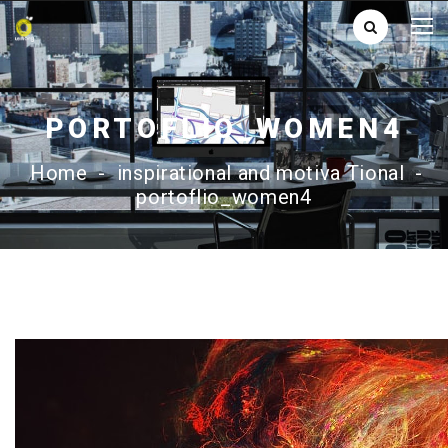
PORTOFLIO_WOMEN4
Home
-
inspirational and motiva Tional
-
portoflio_women4