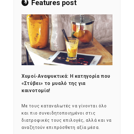
Features post
Χυμοί-Αναψυκτικά: Η κατηγορία που
Cons
«Στύβει» το μυαλό της για
Σκια
καινοτομία!
grou
εται
Με τους καταναλωτές να γίνονται όλο
Με το
imity
και πιο συνειδητοποιημένοι στις
σχεδό
 αξία
διατροφικές τους επιλογές, αλλά και να
marke
αναζητούν επιπρόσθετη αξία μέσα.
κατα