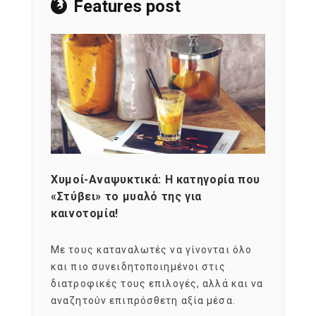
Features post
Χυμοί-Αναψυκτικά: Η κατηγορία που
Cons
«Στύβει» το μυαλό της για
Σκια
καινοτομία!
grou
εται
Με τους καταναλωτές να γίνονται όλο
Με το
imity
και πιο συνειδητοποιημένοι στις
σχεδό
 αξία
διατροφικές τους επιλογές, αλλά και να
marke
αναζητούν επιπρόσθετη αξία μέσα.
κατα