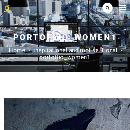
PORTOFLIO_WOMEN1
Home
-
inspirational and motiva Tional
-
portoflio_women1