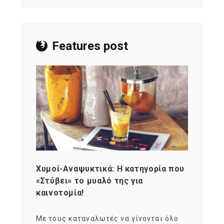
Features post
Χυμοί-Αναψυκτικά: Η κατηγορία που
Cons
«Στύβει» το μυαλό της για
Σκια
καινοτομία!
grou
εται
Με τους καταναλωτές να γίνονται όλο
Με το