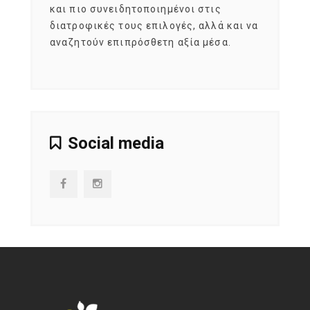
imity
και πιο συνειδητοποιημένοι στις
σχεδό
 αξία
διατροφικές τους επιλογές, αλλά και να
marke
αναζητούν επιπρόσθετη αξία μέσα.
κατα
ηλικι
Social media
NEWSLETTER
Get ti
y updates fro
m
mel
your favorite products