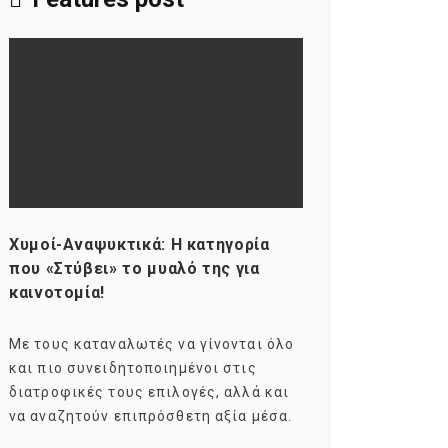
Χυμοί-Αναψυκτικά: Η κατηγορία
Consumers ag
που «Στύβει» το μυαλό της για
Σκιαγραφώντα
καινοτομία!
group της κα
Με τους καταναλωτές να γίνονται όλο
Με τους millen
και πιο συνειδητοποιημένοι στις
σχεδόν το ενδ
διατροφικές τους επιλογές, αλλά και
marketers ως 
να αναζητούν επιπρόσθετη αξία μέσα.
καταναλωτικών
ηλικιακό.