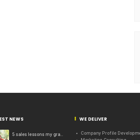
EST NEWS
WE DELIVER
Company Profile Developm
5 sales lessons my grandfather taught me